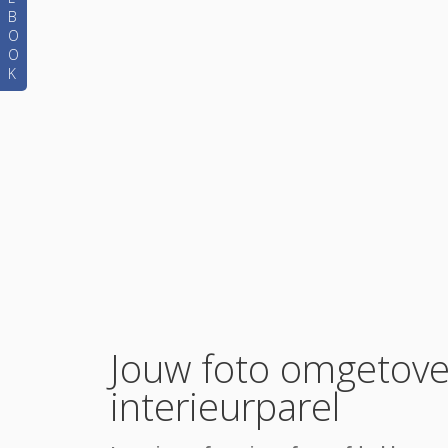
B
O
O
K
Jouw foto omgetove
interieurparel