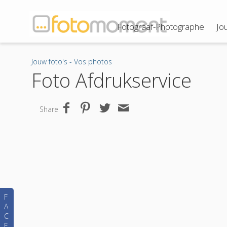
Fotograaf-Photographe
Jo
Jouw foto's - Vos photos
Foto Afdrukservice
Share
F
A
C
E