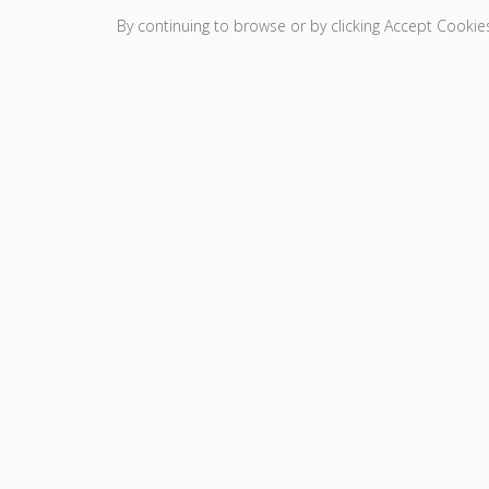
By continuing to browse or by clicking Accept Cookies
Click or tap the thumbnail photo below to view.