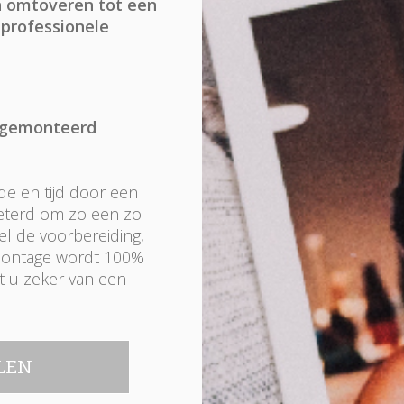
n omtoveren tot een
 professionele
n gemonteerd
de en tijd door een
beterd om zo een zo
l de voorbereiding,
montage wordt 100%
nt u zeker van een
LLEN