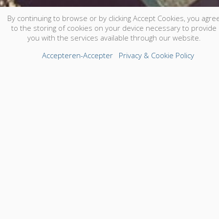
By continuing to browse or by clicking Accept Cookies, you agre
to the storing of cookies on your device necessary to provide
you with the services available through our website.
Accepteren-Accepter
Privacy & Cookie Policy
Super! Jullie gaan trouwen! Om jullie trouwdag volledig
naar smaak te krijgen is er erg veel te doen, en botsen
jullie waarschijnlijk op volgende vraagstukken en punten:
een goede, leuke, gedreven fotograaf die in onze
fotostijl een reportage maakt maar ook ons een
trouwalbum volledig naar onze smaak maakt, graag
ontvangen we alle digitale foto's (van de eerste tot
de laatste foto die er werd genomen)