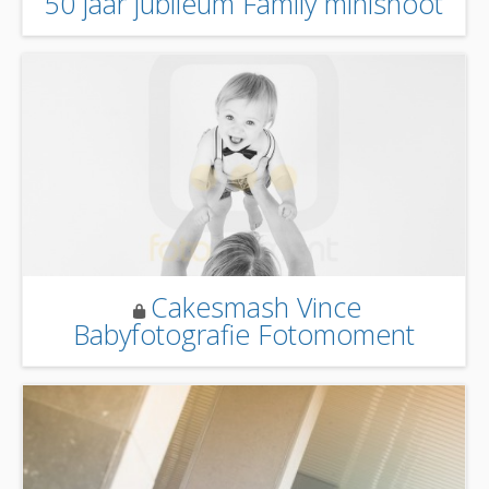
50 jaar jubileum Family minishoot
Cakesmash Vince
Babyfotografie Fotomoment