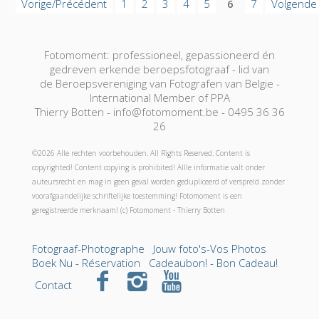
Vorige/Précédent
1
2
3
4
5
6
7
Volgende
Fotomoment: professioneel, gepassioneerd én
gedreven erkende beroepsfotograaf - lid van
de Beroepsvereniging van Fotografen van Belgie -
International Member of PPA
Thierry Botten - info@fotomoment.be - 0495 36 36
26
©2026 Alle rechten voorbehouden. All Rights Reserved. Content is
copyrighted! Content copying is prohibited! Allle informatie valt onder
auteursrecht en mag in geen geval worden gedupliceerd of verspreid zonder
voorafgaandelijke schriftelijke toestemming! Fotomoment is een
geregistreerde merknaam! (c) Fotomoment - Thierry Botten
Fotograaf-Photographe
Jouw foto's-Vos Photos
Boek Nu - Réservation
Cadeaubon! - Bon Cadeau!
Contact