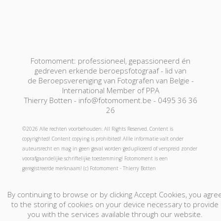
Fotomoment: professioneel, gepassioneerd én
gedreven erkende beroepsfotograaf - lid van
de Beroepsvereniging van Fotografen van Belgie -
International Member of PPA
Thierry Botten - info@fotomoment.be - 0495 36 36
26
©2026 Alle rechten voorbehouden. All Rights Reserved. Content is
copyrighted! Content copying is prohibited! Allle informatie valt onder
auteursrecht en mag in geen geval worden gedupliceerd of verspreid zonder
voorafgaandelijke schriftelijke toestemming! Fotomoment is een
geregistreerde merknaam! (c) Fotomoment - Thierry Botten
By continuing to browse or by clicking Accept Cookies, you agre
Fotograaf-Photographe
Jouw foto's-Vos Photos
to the storing of cookies on your device necessary to provide
Boek Nu - Réservation
Cadeaubon! - Bon Cadeau!
you with the services available through our website.
Contact